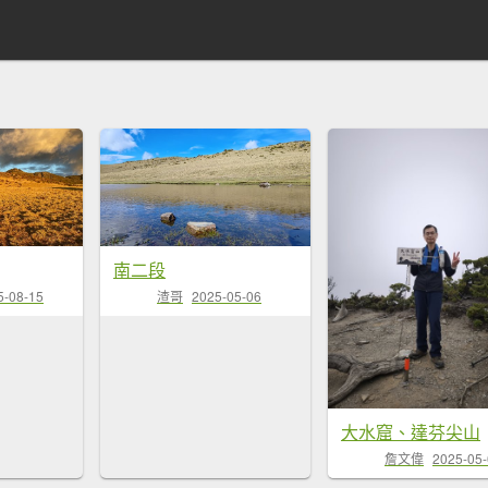
南二段
5-08-15
渣哥
2025-05-06
大水窟、達芬尖山
詹文偉
2025-05