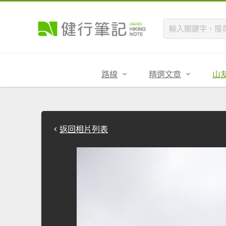
路線
精選文章
山
返回相片列表