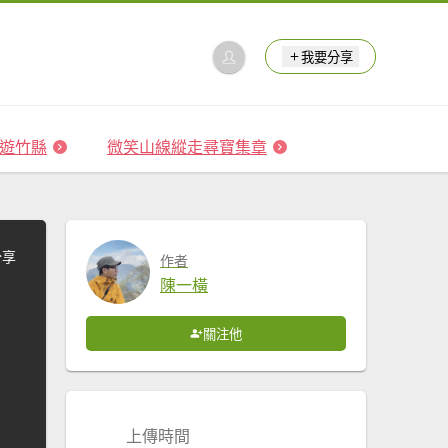
我要分享
 森遊竹縣
微笑山線縱走尋寶集章
分享
作者
陳一橫
關注他
上傳時間