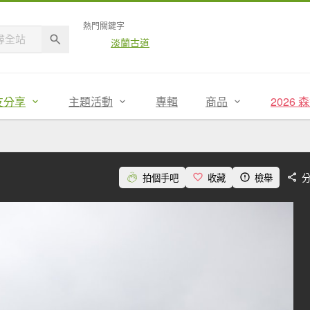
熱門關鍵字
淡蘭古道
友分享
主題活動
專輯
商品
2026
拍個手吧
收藏
檢舉