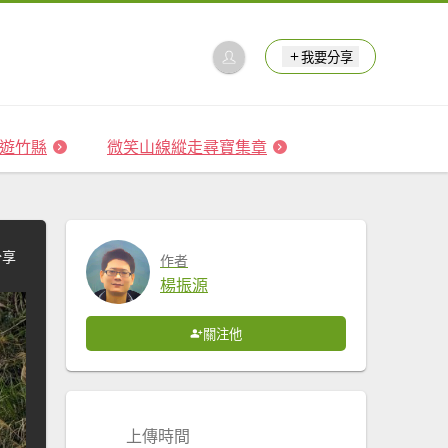
我要分享
 森遊竹縣
微笑山線縱走尋寶集章
分享
作者
楊振源
關注他
上傳時間