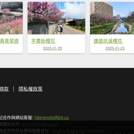
,青青草原
平菁街櫻花
康誥坑溪櫻花
2025-01-25
2025-01-23
條款
隱私權政策
記合作與網站客服:
hikingnote@biji.co
牌廣告合作:
jacky.chen@h2u.ai
務或其他平台應用服務合作:
vincent.changchien@h2u.ai