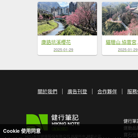
康誥坑溪櫻花
貓貍山.協雲宮
2025-01-29
2025-01-29
關於我們
廣告刊登
合作夥伴
服務
健行筆
運動品
Cookie 使用同意
寶石任
H2U永悅健康股份有限公司 版權所有 轉載必究