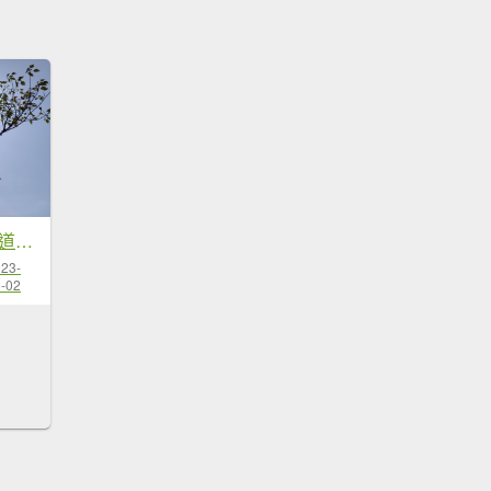
林口老公崎-新林步道O形
23-
-02