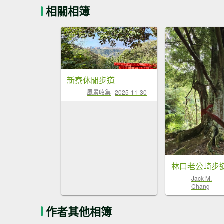
相關相簿
新寮休閒步道
風景收集
2025-11-30
林口老公崎步
Jack M.
Chang
作者其他相簿