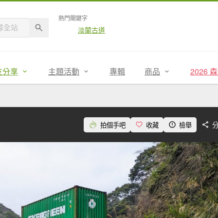
熱門關鍵字
淡蘭古道
友分享
主題活動
專輯
商品
2026
拍個手吧
收藏
檢舉