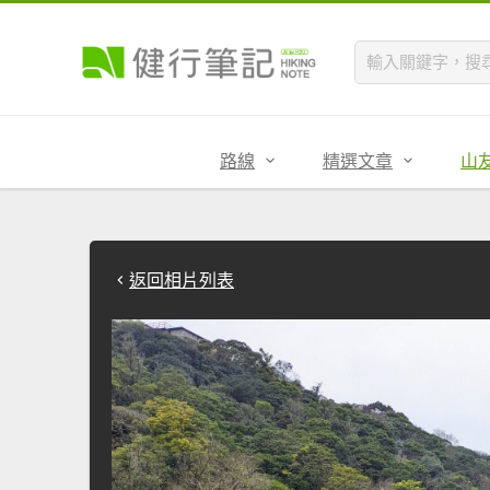
路線
精選文章
山
返回相片列表