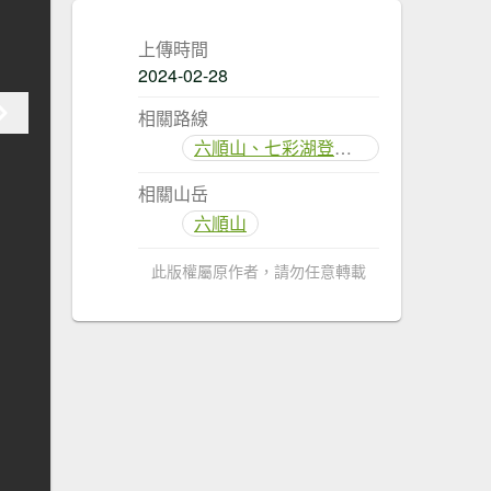
上傳時間
2024-02-28
相關路線
六順山、七彩湖登山步道（丹大進出）
相關山岳
六順山
此版權屬原作者，請勿任意轉載