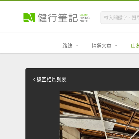
路線
精選文章
山
返回相片列表