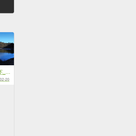
千里之行，始于足下_徒步探索六順七彩之美
02-20