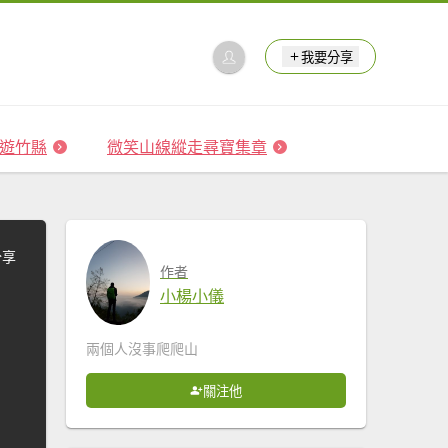
我要分享
 森遊竹縣
微笑山線縱走尋寶集章
分享
作者
小楊小儀
兩個人沒事爬爬山
關注他