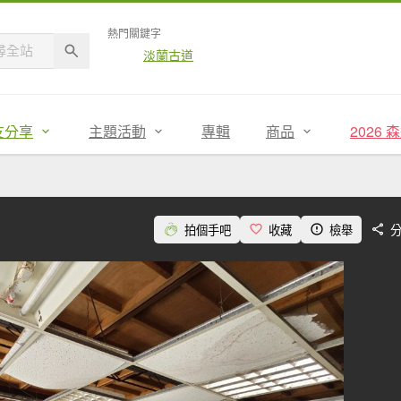
熱門關鍵字
淡蘭古道
友分享
主題活動
專輯
商品
2026
拍個手吧
收藏
檢舉