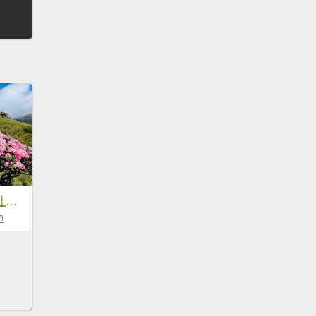
1150520合歡東峰杜鵑花
0