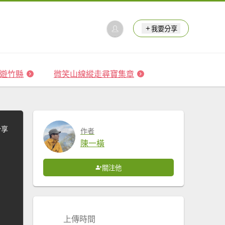
我要分享
 森遊竹縣
微笑山線縱走尋寶集章
分享
作者
陳一橫
關注他
上傳時間