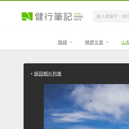
路線
精選文章
山
返回相片列表