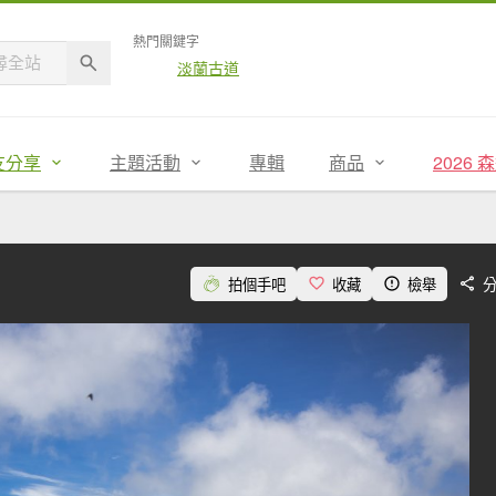
熱門關鍵字
淡蘭古道
友分享
主題活動
專輯
商品
2026
拍個手吧
收藏
檢舉