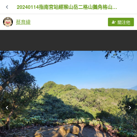
20240114指南宮站經猴山岳二格山鵝角格山至貓空站
蔡育緯
關注他