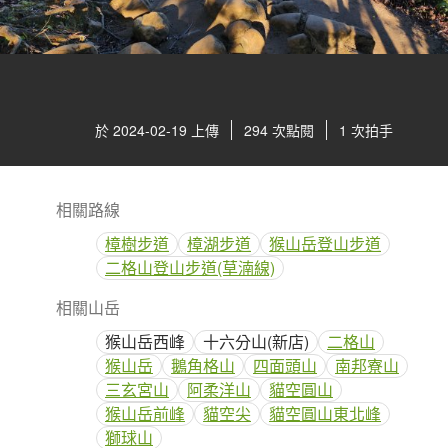
於 2024-02-19 上傳
294 次點閱
1 次拍手
相關路線
樟樹步道
樟湖步道
猴山岳登山步道
二格山登山步道(草湳線)
相關山岳
猴山岳西峰
十六分山(新店)
二格山
猴山岳
鵝角格山
四面頭山
南邦寮山
三玄宮山
阿柔洋山
貓空圓山
猴山岳前峰
貓空尖
貓空圓山東北峰
獅球山