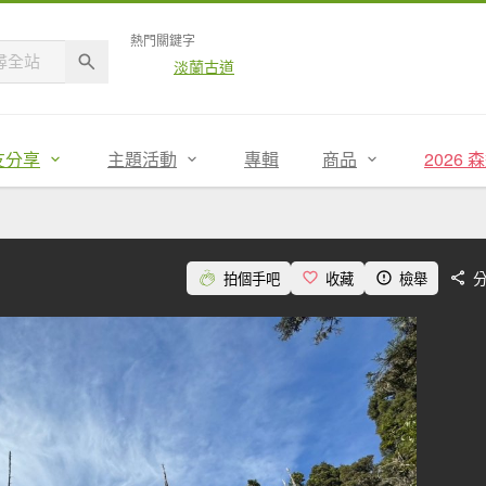
熱門關鍵字
淡蘭古道
友分享
主題活動
專輯
商品
2026
拍個手吧
收藏
檢舉