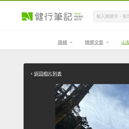
路線
精選文章
山
返回相片列表