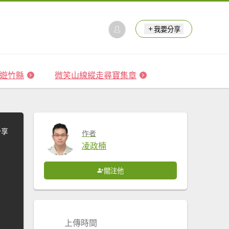
我要分享
 森遊竹縣
微笑山線縱走尋寶集章
分享
作者
凌政楠
關注他
上傳時間