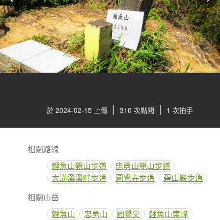
於 2024-02-15 上傳
310 次點閱
1 次拍手
相關路線
鯉魚山親山步道
忠勇山親山步道
大溝溪溪畔步道
圓覺寺步道
碧山巖步道
相關山岳
鯉魚山
忠勇山
圓覺尖
鯉魚山東峰