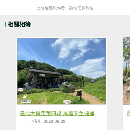
此版權屬原作者，請勿任意轉載
相關相簿
臺北大縱走第四段 風櫃嘴至捷運大湖公園站
*花ㄦ
2026-06-29