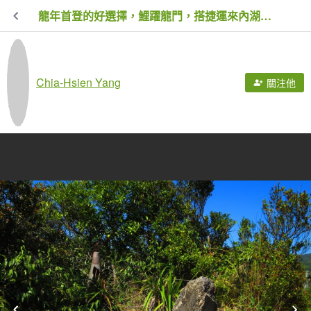
龍年首登的好選擇，鯉躍龍門，搭捷運來內湖爬三尖，鯉魚山、忠勇山、圓覺尖
Chia-Hsien Yang
關注他