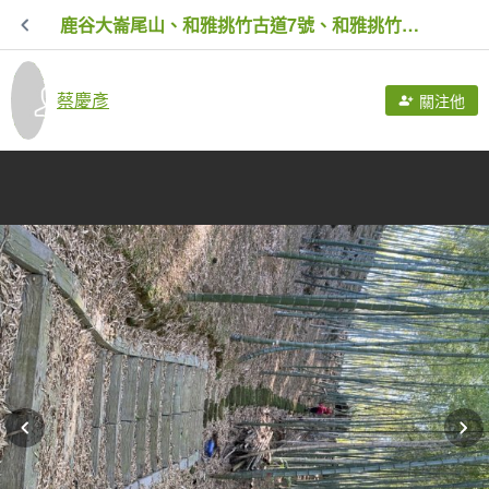
鹿谷大崙尾山、和雅挑竹古道7號、和雅挑竹古道6號O型走
蔡慶彥
關注他