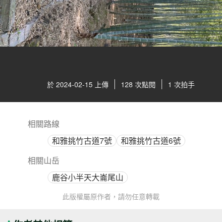
於 2024-02-15 上傳
128 次點閱
1 次拍手
相關路線
和雅挑竹古道7號
和雅挑竹古道6號
相關山岳
鹿谷小半天大崙尾山
此版權屬原作者，請勿任意轉載