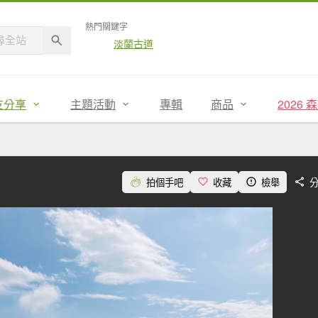
熱門關鍵字
淡蘭古道
友分享
主題活動
專輯
商品
2026
拍個手吧
收藏
檢舉