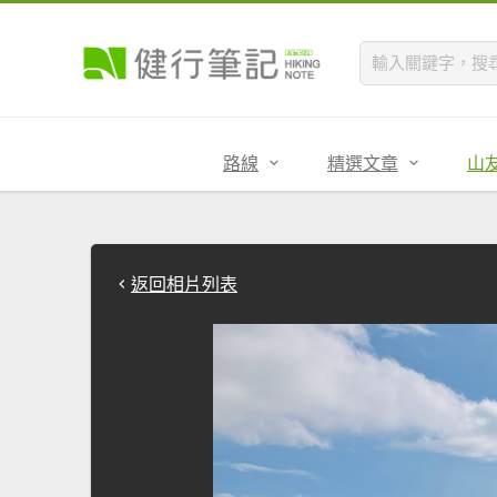
路線
精選文章
山
返回相片列表