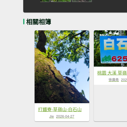
相關相簿
徐廣堯
202
打鐵寮-草嶺山-白石山
Jie
2026-04-27