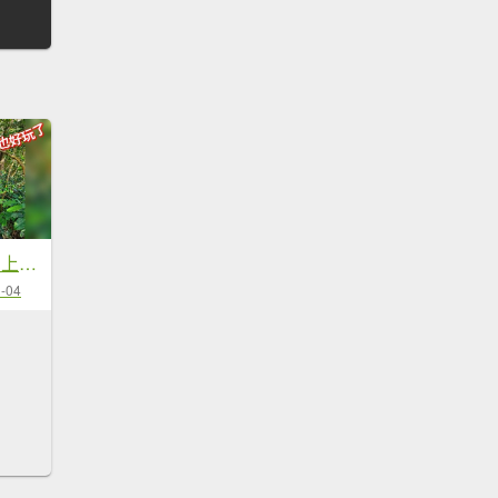
20251229石龜坑山上白石山下白石埤O走+阿姆坪
-04