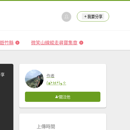
我要分享
 森遊竹縣
微笑山線縱走尋寶集章
分享
作者
(๑•̀ㅂ•́)و✧
關注他
上傳時間