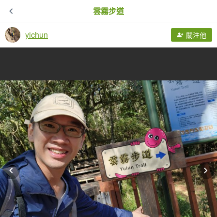
雲霧步道
yichun
關注他