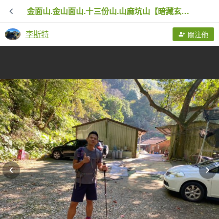
金面山.金山面山.十三份山.山麻坑山【暗藏玄機 不容你小覷的郊山縱走】
李斯特
關注他