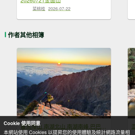
菜桃桂
2026-07-22
作者其他相簿
Cookie 使用同意
審馬陣山.南湖北山.南湖南峰.巴巴山.南湖大山【帝王之山 豈容凡夫造次】
本網站使用 Cookies 以提昇您的使用體驗及統計網路流量相
2026-07-21