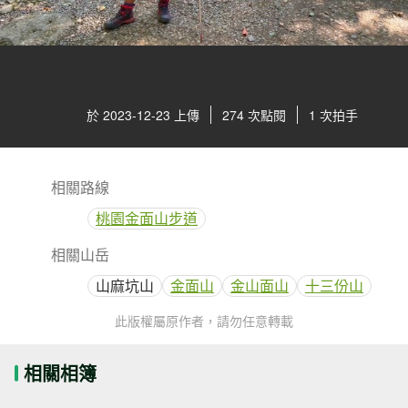
於 2023-12-23 上傳
274 次點閱
1 次拍手
相關路線
桃園金面山步道
相關山岳
山麻坑山
金面山
金山面山
十三份山
此版權屬原作者，請勿任意轉載
相關相簿