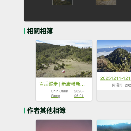
相關相簿
百岳縱走 | 新康橫斷出瓦拉米
阿湯哥
202
Chih Chun
2026-
Wang
06-01
作者其他相簿