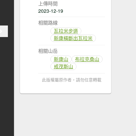
上傳時間
2023-12-19
相關路線
瓦拉米步道
新康橫斷出瓦拉米
相關山岳
新康山
布拉克桑山
戒茂斯山
此版權屬原作者，請勿任意轉載