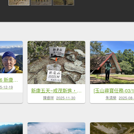
20251211-1216 新康橫斷+嘉明湖
5-12-19
新康五天~戒茂斯進，出瓦拉米
陳睿祥
2025-11-30
朱清榮
2025-08