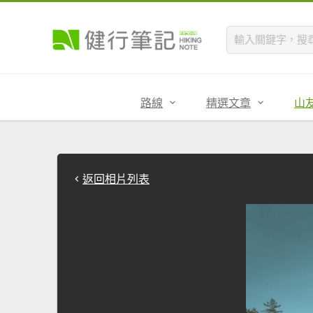
路線
精選文章
山
返回相片列表