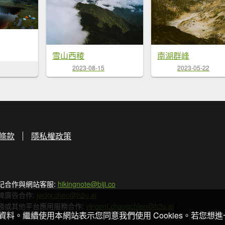
雪山西稜
南湖群峰
2023-08-15
2023-05-22
條款
隱私權政策
記合作與網站客服:
hikingnote@biji.co
牌廣告合作:
jacky.chen@h2u.ai
務或其他平台應用服務合作:
vincent.changchien@h2u.ai
關資料。繼續使用本網站表示您同意我們使用 Cookies。若您