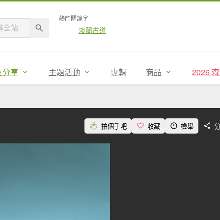
熱門關鍵字
淡蘭古道
友分享
主題活動
專輯
商品
2026
拍個手吧
收藏
檢舉