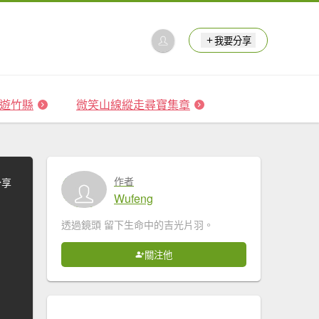
我要分享
 森遊竹縣
微笑山線縱走尋寶集章
作者
分享
Wufeng
透過鏡頭 留下生命中的吉光片羽。
關注他