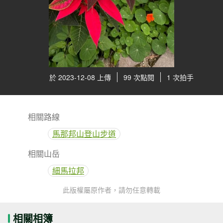
於 2023-12-08 上傳
99 次點閱
1 次拍手
相關路線
馬那邦山登山步道
相關山岳
細馬拉邦
此版權屬原作者，請勿任意轉載
相關相簿