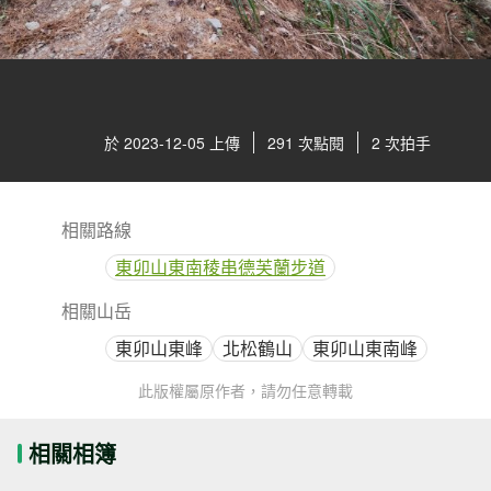
於 2023-12-05 上傳
291 次點閱
2 次拍手
相關路線
東卯山東南稜串德芙蘭步道
相關山岳
東卯山東峰
北松鶴山
東卯山東南峰
此版權屬原作者，請勿任意轉載
相關相簿