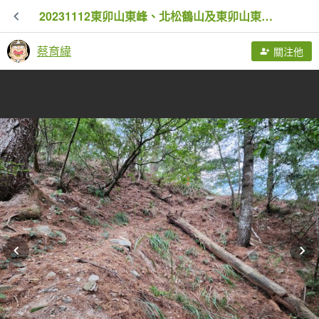
20231112東卯山東峰、北松鶴山及東卯山東南峰
蔡育緯
關注他