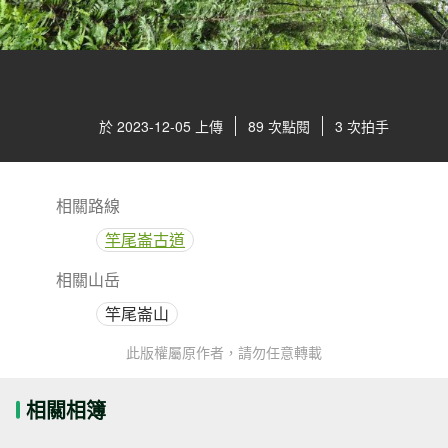
於 2023-12-05 上傳
89 次點閱
3 次拍手
相關路線
竿尾崙古道
相關山岳
竿尾崙山
此版權屬原作者，請勿任意轉載
相關相簿