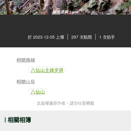
於 2023-12-05 上傳
297 次點閱
1 次拍手
相關路線
八仙山主峰步道
相關山岳
八仙山
此版權屬原作者，請勿任意轉載
相關相簿