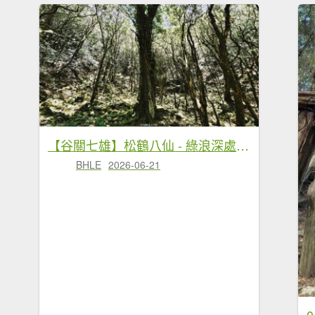
【谷關七雄】松鶴八仙 - 綠浪深處，時間長成樹的模樣
BHLE
2026-06-21
0