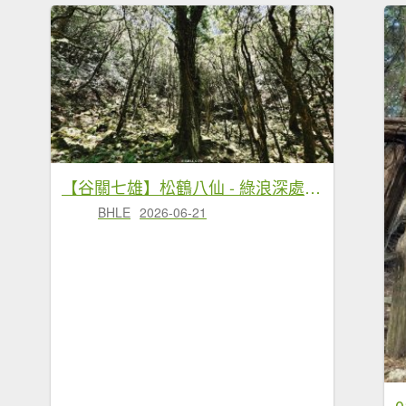
【谷關七雄】松鶴八仙 - 綠浪深處，時間長成樹的模樣
BHLE
2026-06-21
0