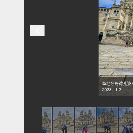
聖地牙哥德孔波斯特拉
2023.11.2