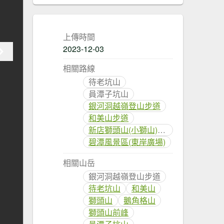
上傳時間
2023-12-03
相關路線
待老坑山
員潭子坑山
銀河洞越嶺登山步道
和美山步道
新店獅頭山(小獅山)步道
碧潭風景區(東岸廣場)
相關山岳
銀河洞越嶺登山步道
待老坑山
和美山
獅頭山
鵝角格山
獅頭山前峰