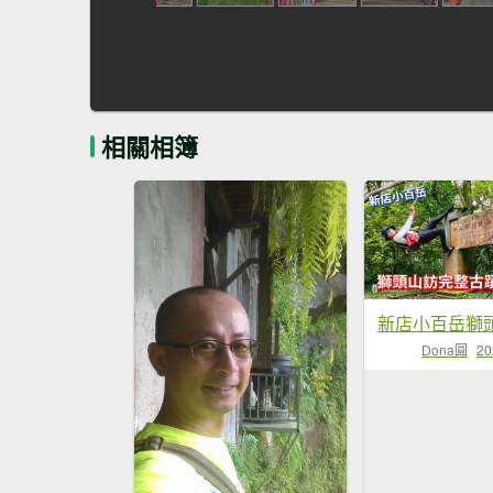
相關相簿
Dona圓
20