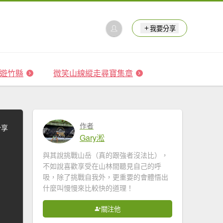
我要分享
 森遊竹縣
微笑山線縱走尋寶集章
作者
分享
Gary淞
與其說挑戰山岳（真的跟強者沒法比），
不如說喜歡享受在山林間聽見自己的呼
吸，除了挑戰自我外，更重要的會體悟出
什麼叫慢慢來比較快的道理！
關注他