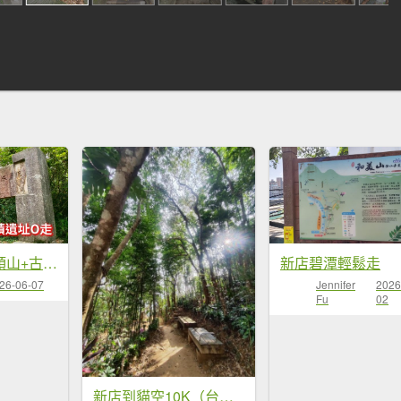
新店小百岳獅頭山+古蹟遺址O走
新店碧潭輕鬆走
26-06-07
Jennifer
2026
Fu
02
新店到貓空10K（台北天際線1部份路段）