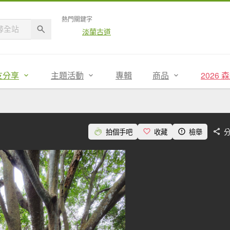
熱門關鍵字
淡蘭古道
友分享
主題活動
專輯
商品
2026
拍個手吧
收藏
檢舉