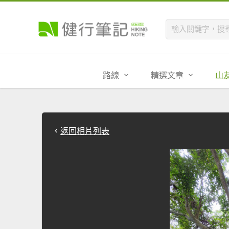
路線
精選文章
山
返回相片列表