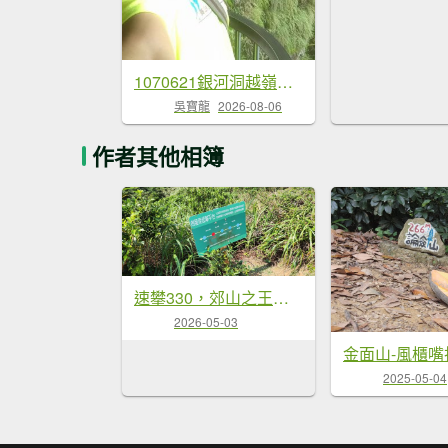
1070621銀河洞越嶺步道
吳寶龍
2026-08-06
作者其他相簿
速攀330，郊山之王劍龍稜
2026-05-03
金面山-風櫃嘴
2025-05-04