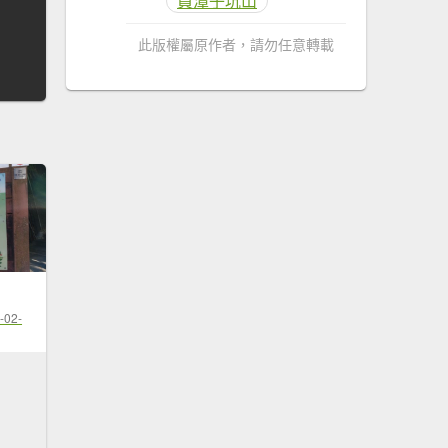
員潭子坑山
此版權屬原作者，請勿任意轉載
-02-