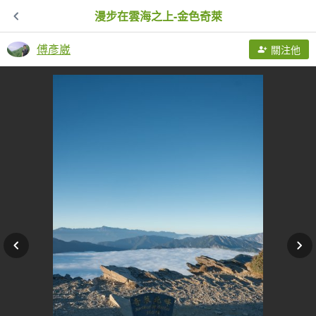
漫步在雲海之上-金色奇萊
傅彥崴
關注他