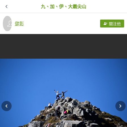
九、加、伊、大霸尖山
健彰
關注他