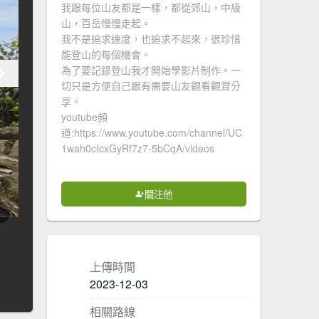
我跟每位山友都是一樣，都從郊山，中級
山，百岳慢慢走起。
我不是追求速度，也追求不起來，很珍惜
能登山的每個機會。
為了要記錄登山我才開始學影片制作。一
切只是方便自己跟有需要山友觀看觀賞分
享。
youtube頻
道:https://www.youtube.com/channel/UC
1wah0cIcxGyRf7z7-5bCqA/videos
關注他
上傳時間
2023-12-03
相關路線