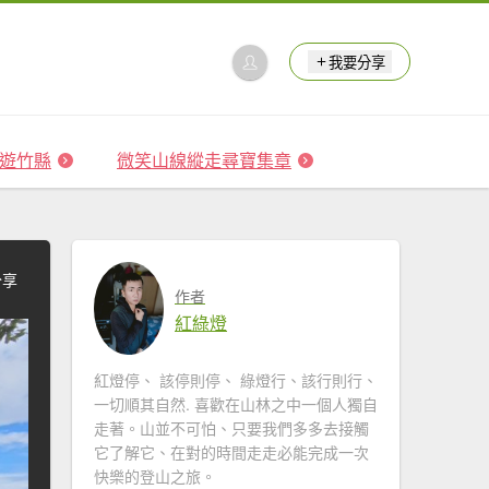
我要分享
 森遊竹縣
微笑山線縱走尋寶集章
分享
作者
紅綠燈
紅燈停、 該停則停、 綠燈行、該行則行、
一切順其自然. 喜歡在山林之中一個人獨自
走著。山並不可怕、只要我們多多去接觸
它了解它、在對的時間走走必能完成一次
快樂的登山之旅。