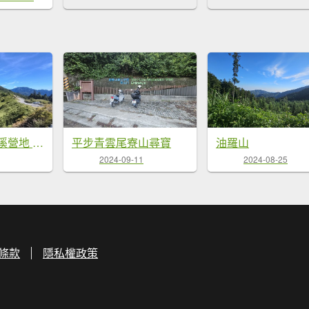
合歡山北峰 小溪營地 鷹角石 合歡北峰名樹
平步青雲尾寮山尋寶
油羅山
2024-09-11
2024-08-25
條款
隱私權政策