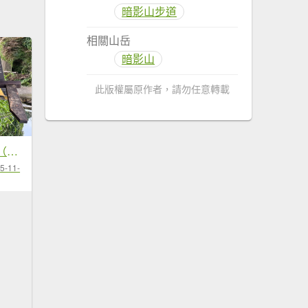
暗影山步道
相關山岳
暗影山
此版權屬原作者，請勿任意轉載
20250926_暗影山（台中小百岳）
5-11-