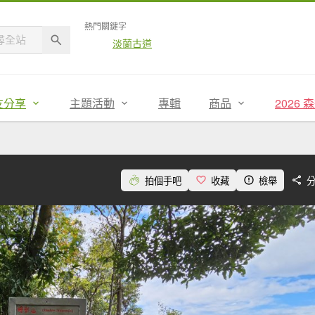
熱門關鍵字
淡蘭古道
友分享
主題活動
專輯
商品
2026
拍個手吧
收藏
檢舉