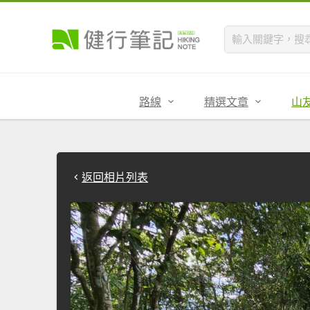
路線
精選文章
山
返回相片列表