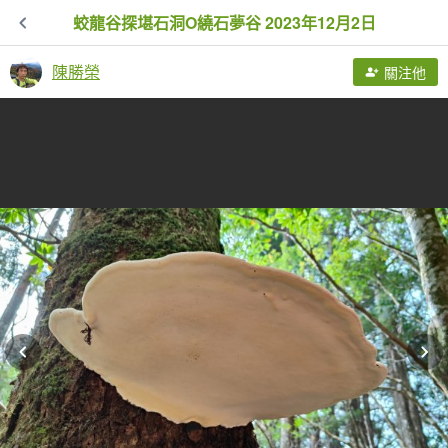
蛟龍谷探堪石洞O繞石夢谷 2023年12月2日
陳勝榮
關注他