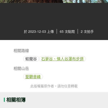
於 2023-12-03 上傳
65 次點閱
2 次拍手
相關路線
蛟龍谷
石夢谷、情人谷瀑布步道
相關山岳
聖觀音峰
此版權屬原作者，請勿任意轉載
相關相簿