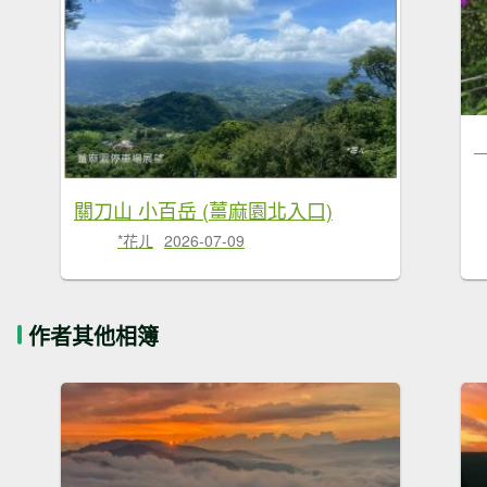
關刀山 小百岳 (薑麻園北入口)
*花ㄦ
2026-07-09
作者其他相簿