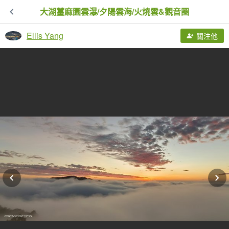
大湖薑麻園雲瀑/夕陽雲海/火燒雲&觀音圈
Ellis Yang
關注他