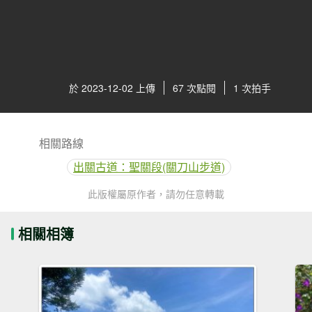
於 2023-12-02 上傳
67 次點閱
1 次拍手
相關路線
出關古道：聖關段(關刀山步道)
此版權屬原作者，請勿任意轉載
相關相簿