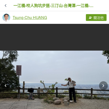
一江橋-咬人狗坑步道-三汀山-台灣潭-一江橋-新社-暗影山東北稜_20231202
Tsung-Chu HUANG
關注他