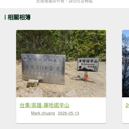
此版權屬原作者，請勿任意轉載
相關相簿
台東/高雄-庫哈諾辛山
2
Mark chuang
2026-05-13