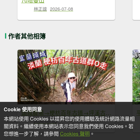
林正誼
2026-07-08
作者其他相簿
Cookie 使用同意
頭城農場→梗枋百年古道→坪溪古道→象寮古道→石空古道→石空山→岩藏山O型
本網站使用 Cookies 以提昇您的使用體驗及統計網路流量相
2026-08-06
關資料。繼續使用本網站表示您同意我們使用 Cookies。若
您想進一步了解，請參閱
Cookies 聲明
。