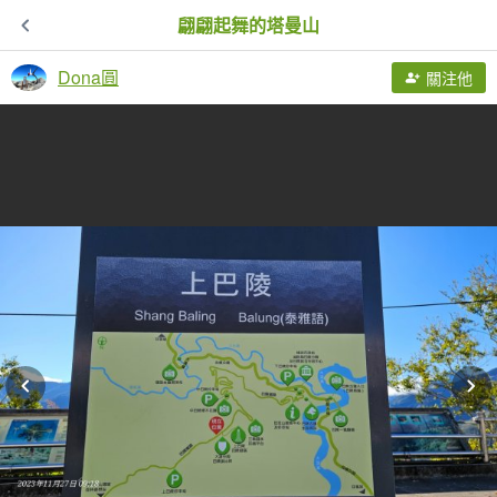
翩翩起舞的塔曼山
Dona圓
關注他