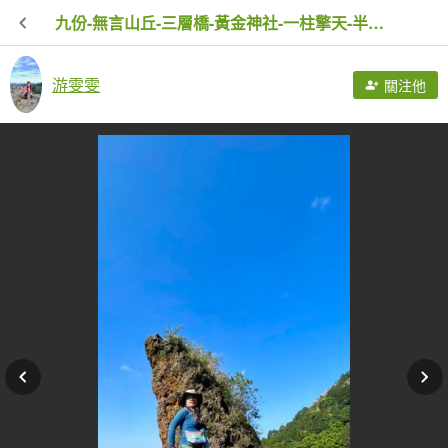
九份-無言山丘-三層橋-黃金神社-一柱擎天-半屏燦光寮山-地質公園-本山無極索道
游雯雯
關注他