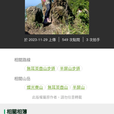
於 2023-11-29 上傳
549 次點閱
3 次拍手
相關路線
無耳茶壺山步道
半屏山步道
相關山岳
燦光寮山
無耳茶壺山
半屏山
此版權屬原作者，請勿任意轉載
相關相簿