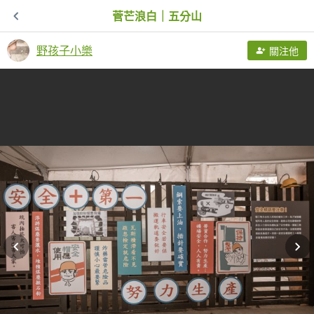
菅芒浪白｜五分山
野孩子小樂
關注他