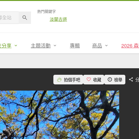
熱門關鍵字
淡蘭古道
友分享
主題活動
專輯
商品
2026
拍個手吧
收藏
檢舉