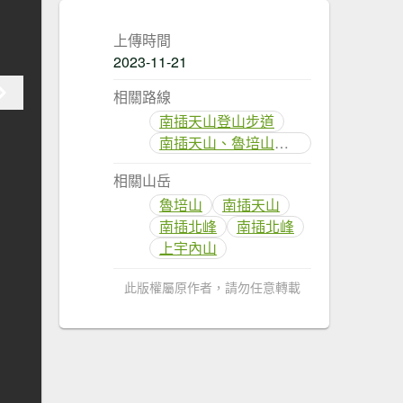
上傳時間
2023-11-21
相關路線
南插天山登山步道
南插天山、魯培山登山步道
相關山岳
魯培山
南插天山
南插北峰
南插北峰
上宇內山
此版權屬原作者，請勿任意轉載