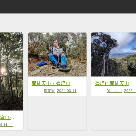
南插天山、魯培山
魯培山南插天山
詹文偉
2024-03-11
Yenshan
2023-1
20241110待矢負山-南北插-林望眼山
4-11-11