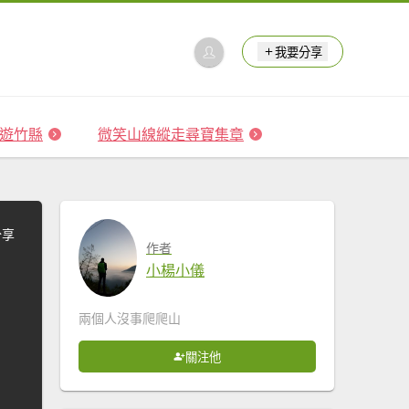
我要分享
 森遊竹縣
微笑山線縱走尋寶集章
分享
作者
小楊小儀
兩個人沒事爬爬山
關注他