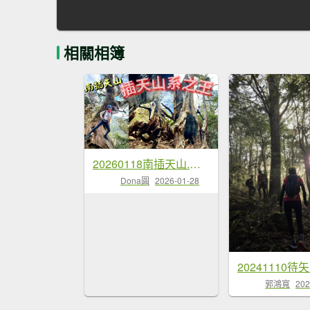
相關相簿
20260118南插天山.魯培山.上宇內山(南插北峰)
Dona圓
2026-01-28
郭鴻寬
202