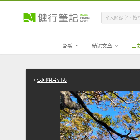
路線
精選文章
山
返回相片列表