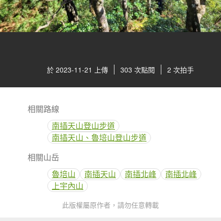
於 2023-11-21 上傳
303 次點閱
2 次拍手
相關路線
南插天山登山步道
南插天山、魯培山登山步道
相關山岳
魯培山
南插天山
南插北峰
南插北峰
上宇內山
此版權屬原作者，請勿任意轉載