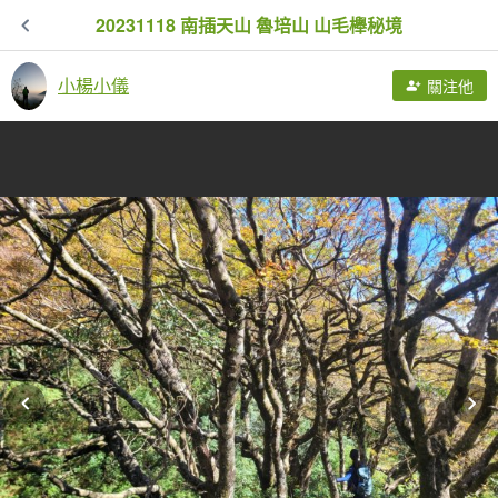
20231118 南插天山 魯培山 山毛櫸秘境
小楊小儀
關注他