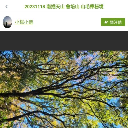
20231118 南插天山 魯培山 山毛櫸秘境
小楊小儀
關注他