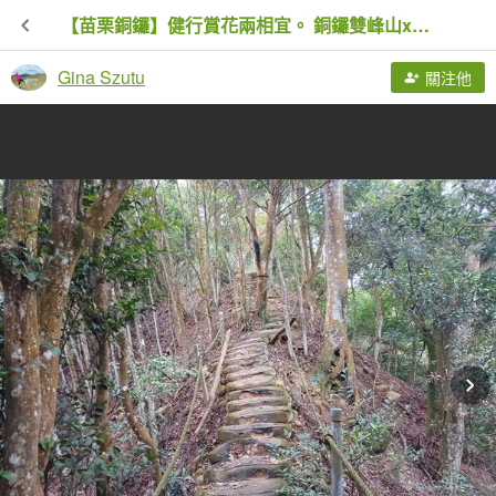
【苗栗銅鑼】健行賞花兩相宜。 銅鑼雙峰山x2023杭菊花季
Gina Szutu
關注他