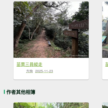
苗栗三員縱走
方珣
2025-11-23
作者其他相簿