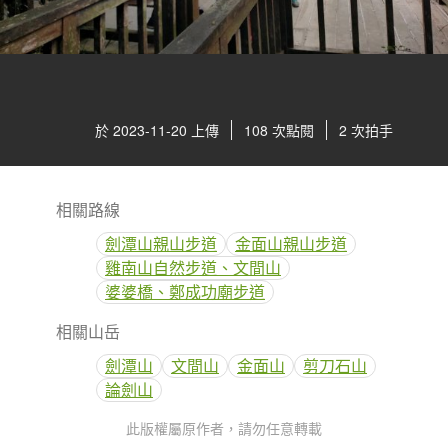
於 2023-11-20 上傳
108 次點閱
2 次拍手
相關路線
劍潭山親山步道
金面山親山步道
雞南山自然步道、文間山
婆婆橋、鄭成功廟步道
相關山岳
劍潭山
文間山
金面山
剪刀石山
論劍山
此版權屬原作者，請勿任意轉載