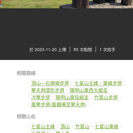
於 2023-11-20 上傳
85 次點閱
1 次拍手
相關路線
頂山—石梯嶺步道
七星山主峰、東峰步道
擎天崗環形步道
陽明山東西大縱走
冷擎步道
陽明山東段縱走
竹篙山步道
風擎步道(風櫃嘴至擎天崗)
相關山岳
七星山主峰
頂山
竹篙山
七星山東峰