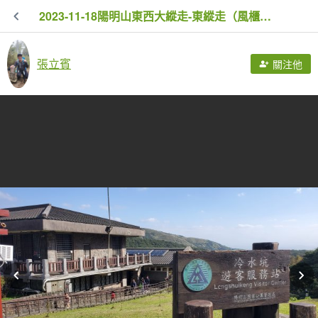
2023-11-18陽明山東西大縱走-東縱走（風櫃嘴～小油坑）
張立賓
關注他