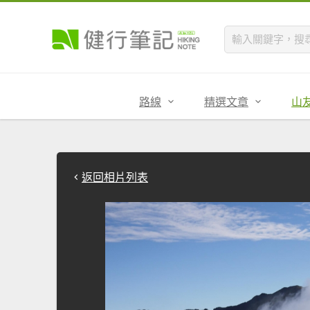
路線
精選文章
山
返回相片列表