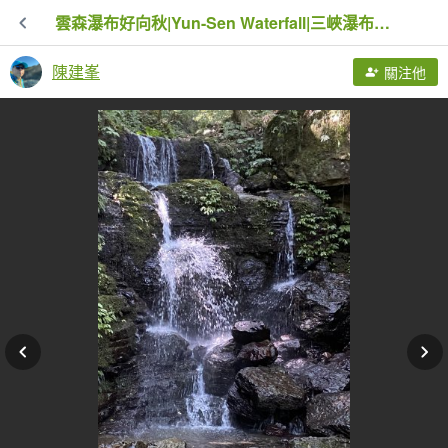
雲森瀑布好向秋|Yun-Sen Waterfall|三峽瀑布群秘境|熊空逐鹿卡保|峯花雪月
陳建峯
關注他