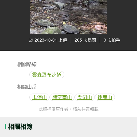
於 2023-10-01 上傳
265 次點閱
0 次拍手
相關路線
雲森瀑布步道
相關山岳
卡保山
熊空南山
樂佩山
逐鹿山
此版權屬原作者，請勿任意轉載
相關相簿