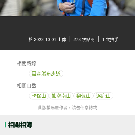
於 2023-10-01 上傳
278 次點閱
1 次拍手
相關路線
雲森瀑布步道
相關山岳
卡保山
熊空南山
樂佩山
逐鹿山
此版權屬原作者，請勿任意轉載
相關相簿