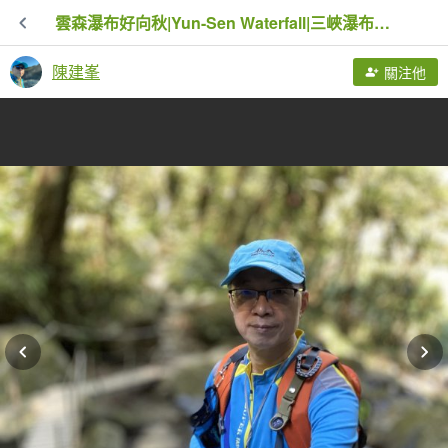
雲森瀑布好向秋|Yun-Sen Waterfall|三峽瀑布群秘境|熊空逐鹿卡保|峯花雪月
陳建峯
關注他