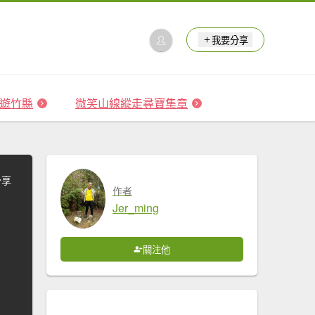
我要分享
 森遊竹縣
微笑山線縱走尋寶集章
分享
作者
Jer_ming
關注他