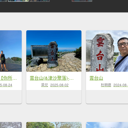
雲台山.摩天嶺【你所不知道的馬祖南竿島】
雲台山(&津沙聚落)-小百岳#98-連江縣南竿鄉
雲台山
5-08-24
梁兄
2025-08-02
杜明德
2024-08