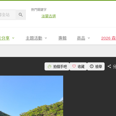
熱門關鍵字
淡蘭古道
友分享
主題活動
專輯
商品
2026
拍個手吧
收藏
檢舉