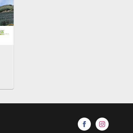
雲嘉大尖山(挑筍古道上)1150209