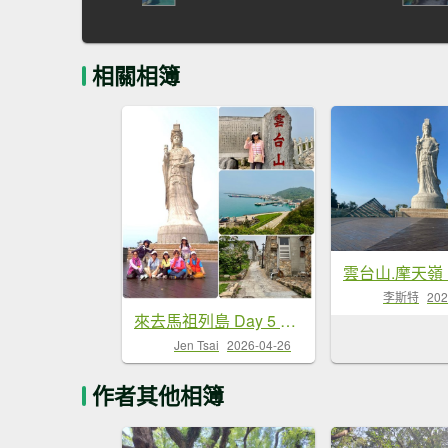
相關相簿
李斯特
202
來去馬祖列島 Day 5 北竿 南竿/雲台山 小百岳#98 媽祖巨神像
Jen Tsai
2026-04-26
作者其他相簿