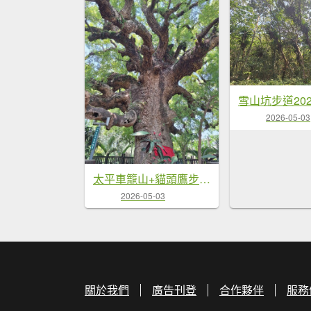
雪山坑步道202
2026-05-03
太平車籠山+貓頭鷹步道+番子路山+豬槽山20260502
2026-05-03
關於我們
廣告刊登
合作夥伴
服務