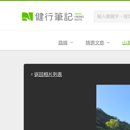
路線
精選文章
山
返回相片列表