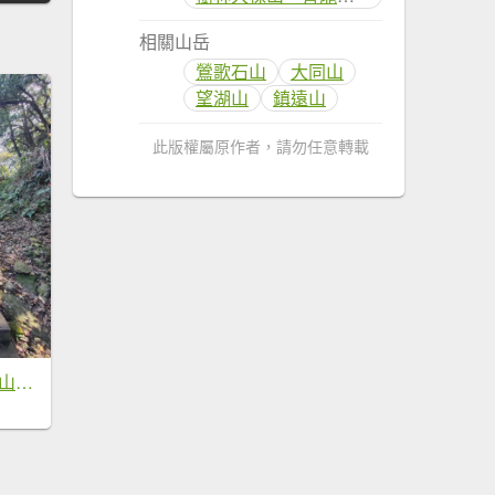
相關山岳
鶯歌石山
大同山
望湖山
鎮遠山
此版權屬原作者，請勿任意轉載
新嶺山步道-大湖頂山-大棟山-鶯歌大榕樹-福源山步道