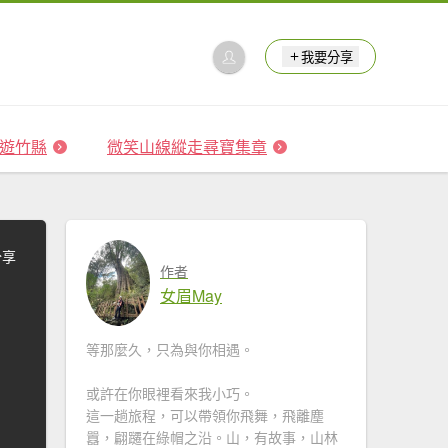
我要分享
 森遊竹縣
微笑山線縱走尋寶集章
分享
作者
女眉May
等那麼久，只為與你相遇。
或許在你眼裡看來我小巧。
這一趟旅程，可以帶領你飛舞，飛離塵
囂，翩躚在綠帽之沿。山，有故事，山林