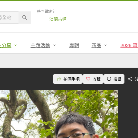
熱門關鍵字
淡蘭古道
友分享
主題活動
專輯
商品
2026
拍個手吧
收藏
檢舉