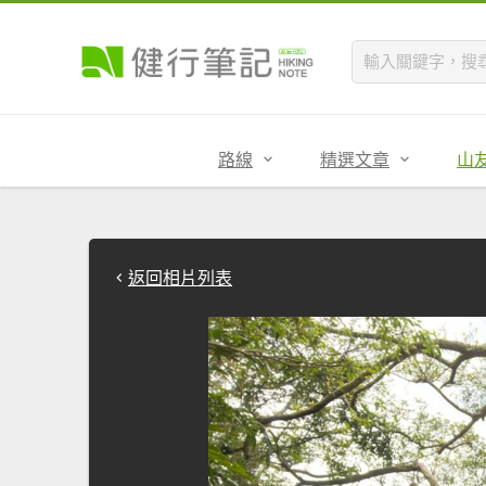
路線
精選文章
山
返回相片列表