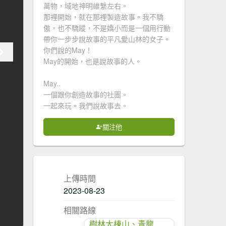
萬物，域地神明維繫左右。
那裡開始，就在那裡製造故事。我不驕
傲，也不驕縱，不是嬌小而是一個用行動
帶你一步步說故事的平凡愛山林的女子。
你們說的May！
May的開始，也是說故事的人。
May..
一個跟你創造故事的社團。
一起來玩。我們說故事去。
關注他
上傳時間
2023-08-23
相關路線
樹林大棟山、青龍嶺、大同山步道