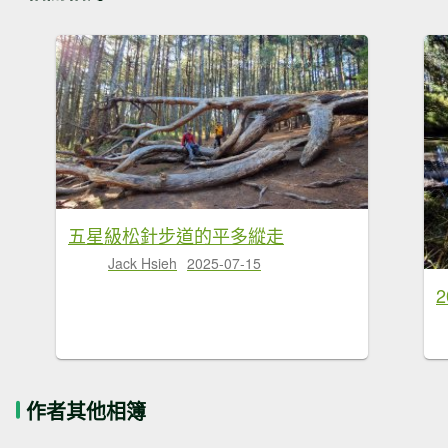
五星級松針步道的平多縱走
Jack Hsieh
2025-07-15
2
作者其他相簿