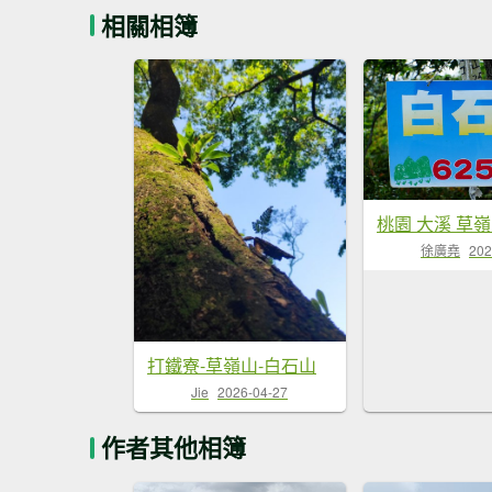
相關相簿
徐廣堯
202
打鐵寮-草嶺山-白石山
Jie
2026-04-27
作者其他相簿