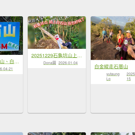
20251229石龜坑山上白石山下白石埤O走+阿姆坪
桃園 大溪 草嶺山、白石山、十三分山
Dona圓
2026-01-04
白金縱走石厝山
6-04-21
yutaung
2025
Lo
15