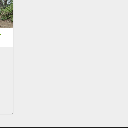
(姨婆趴趴走)第五十二集:新北新店攀登和美山及灣潭山