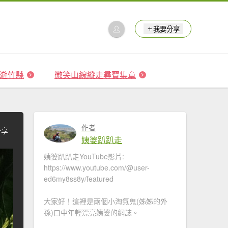
我要分享
 森遊竹縣
微笑山線縱走尋寶集章
作者
分享
姨婆趴趴走
姨婆趴趴走YouTube影片:
https://www.youtube.com/@user-
ed6my8ss8y/featured
大家好！這裡是兩個小淘氣鬼(姊姊的外
孫)口中年輕漂亮姨婆的網誌。