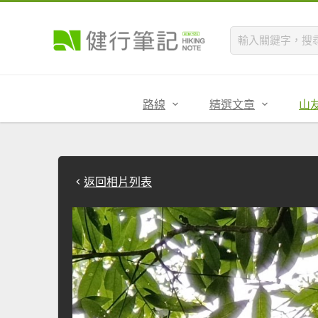
路線
精選文章
山
返回相片列表