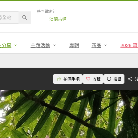
熱門關鍵字
淡蘭古道
友分享
主題活動
專輯
商品
2026
拍個手吧
收藏
檢舉