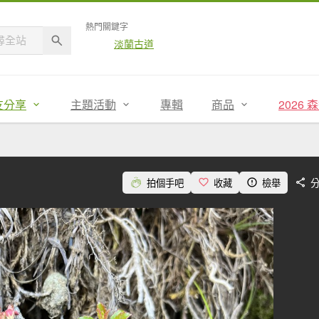
熱門關鍵字
淡蘭古道
友分享
主題活動
專輯
商品
2026
拍個手吧
收藏
檢舉