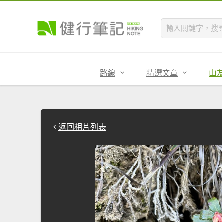
路線
精選文章
山
返回相片列表