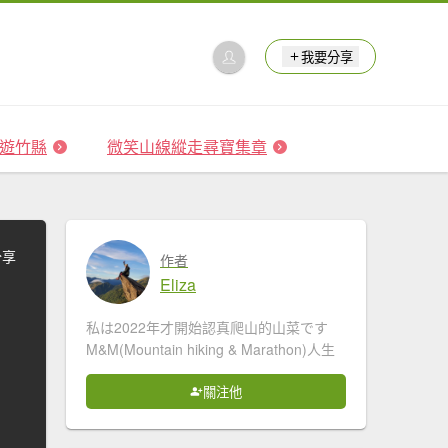
我要分享
 森遊竹縣
微笑山線縱走尋寶集章
分享
作者
Eliza
私は2022年才開始認真爬山的山菜です
M&M(Mountain hiking & Marathon)人生
關注他