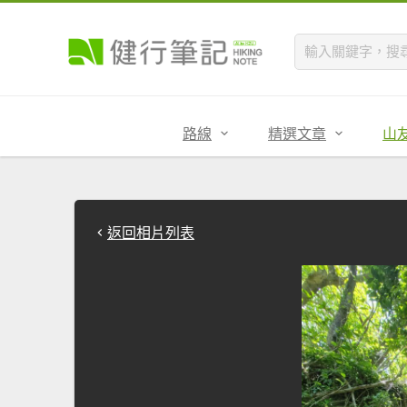
路線
精選文章
山
返回相片列表