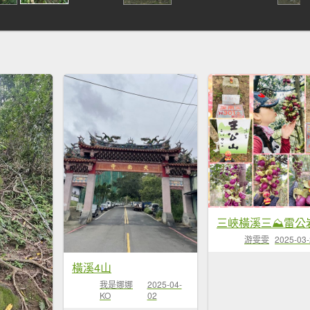
游雯雯
2025-03
橫溪4山
我是娜娜
2025-04-
KO
02