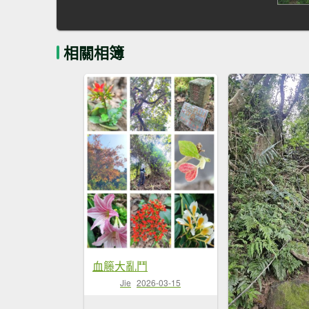
相關相簿
血籐大亂鬥
Jie
2026-03-15