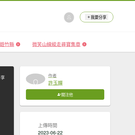
我要分享
 森遊竹縣
微笑山線縱走尋寶集章
作者
分享
許玉嬋
關注他
上傳時間
2023-06-22