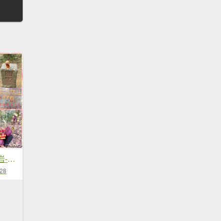
三峽橫溪三⛰️雷公岩-東卯山-東南稜賞血藤
-28