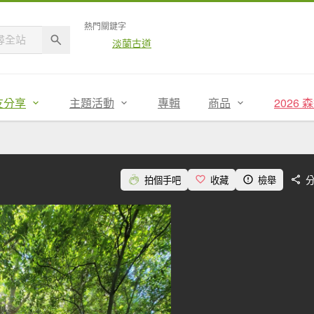
熱門關鍵字
淡蘭古道
友分享
主題活動
專輯
商品
2026
拍個手吧
收藏
檢舉