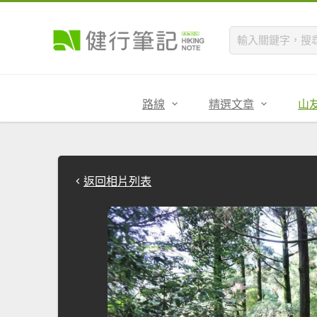
路線
精選文章
山
返回相片列表