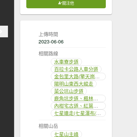
關注他
上傳時間
2023-06-06
相關路線
水車寮步道
百拉卡公路人車分道
金包里大路(擎天崗至上磺溪停車場段)
陽明山東西大縱走
菜公坑山步道
鹿角坑步道、楓林瀑布
內柑宅古道、紅葉谷瀑布
七星連走(七星瀑布/七星公園/七星東峰/七星主峰/七星錐/七星南峰/七星池)
相關山岳
七星山主峰