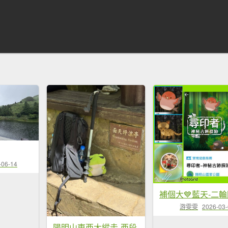
-06-14
游雯雯
2026-03
陽明山東西大縱走-西段