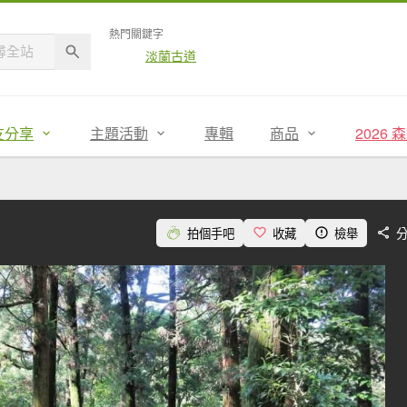
熱門關鍵字
淡蘭古道
友分享
主題活動
專輯
商品
2026
拍個手吧
收藏
檢舉