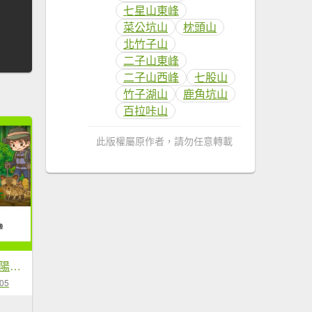
七星山東峰
菜公坑山
枕頭山
北竹子山
二子山東峰
二子山西峰
七股山
竹子湖山
鹿角坑山
百拉咔山
此版權屬原作者，請勿任意轉載
補個大💙藍天-二輪陽明山-尋印者-神秘古蹟探險12條步道
-05