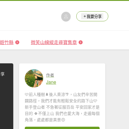
我要分享
 森遊竹縣
微笑山線縱走尋寶集章
分享
作者
Jane
🩷前人種樹🌲後人乘涼🌴，山友們辛苦開
闢路徑，我們才能有輕鬆安全的路下山🩷
新手登山者 不急著征服百岳 平安回家才是
目的 🍀不僅上山 我們也愛大海，走遍每個
角落，處處都是美景😍