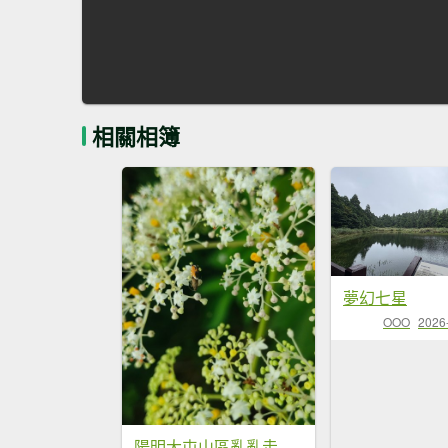
相關相簿
夢幻七星
OOO
2026
陽明大屯山區亂亂走