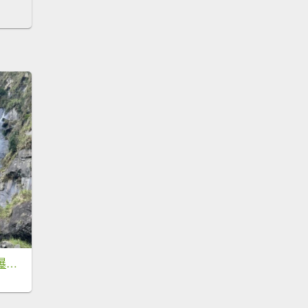
（雲林）草嶺蓬萊瀑布步道