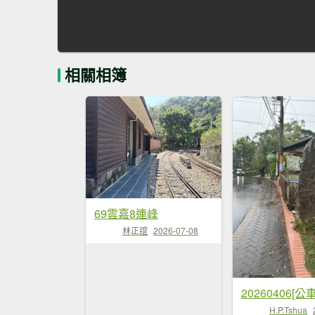
相關相簿
69雲嘉8連峰
林正誼
2026-07-08
H.P.Tshua