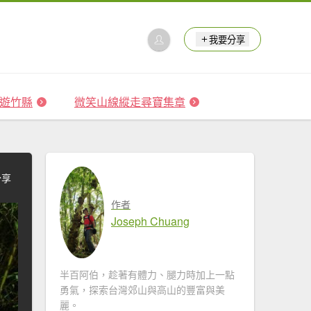
我要分享
 森遊竹縣
微笑山線縱走尋寶集章
分享
作者
Joseph Chuang
半百阿伯，趁著有體力、腿力時加上一點
勇氣，探索台灣郊山與高山的豐富與美
麗。