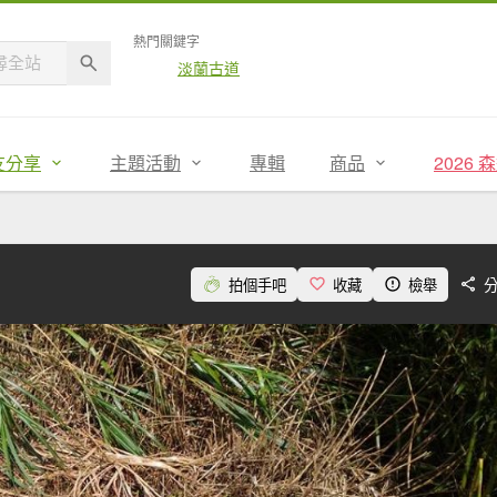
熱門關鍵字
淡蘭古道
友分享
主題活動
專輯
商品
2026
拍個手吧
收藏
檢舉