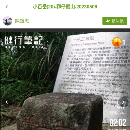
小百岳(20)-獅仔頭山-20230506
陳鎮忠
關注他