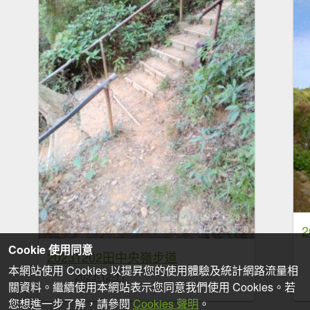
Cookie 使用同意
20231202田中央嶺步道
本網站使用 Cookies 以提昇您的使用體驗及統計網路流量相
2023-12-11
關資料。繼續使用本網站表示您同意我們使用 Cookies。若
您想進一步了解，請參閱
Cookies 聲明
。