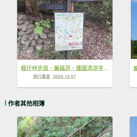
楓仔林步道、蝙蝠洞、護國清涼寺、草嶺步道
朋行萬里
2024-12-07
作者其他相簿