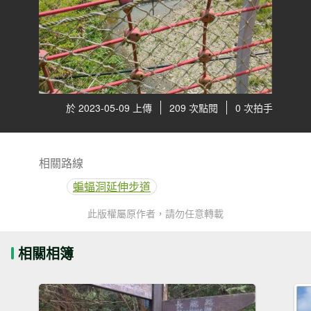
於 2023-05-09 上傳
209 次點閱
0 次拍手
相關路線
蝙蝠洞延伸步道
此版權屬原作者，請勿任意轉載
相關相簿