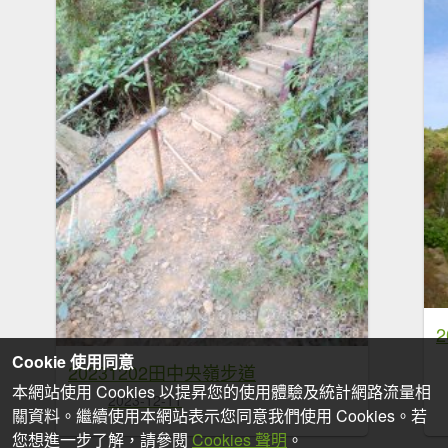
Cookie 使用同意
20231202田中央嶺步道
本網站使用 Cookies 以提昇您的使用體驗及統計網路流量相
2023-12-11
關資料。繼續使用本網站表示您同意我們使用 Cookies。若
您想進一步了解，請參閱
Cookies 聲明
。