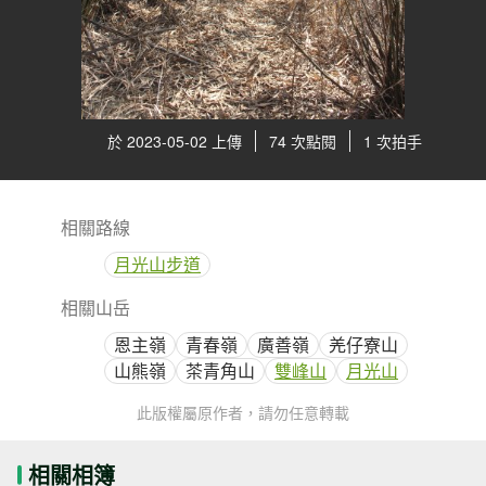
於 2023-05-02 上傳
74 次點閱
1 次拍手
相關路線
月光山步道
相關山岳
恩主嶺
青春嶺
廣善嶺
羌仔寮山
山熊嶺
茶青角山
雙峰山
月光山
此版權屬原作者，請勿任意轉載
相關相簿